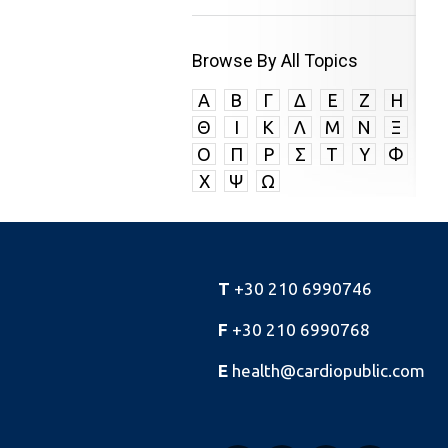
Browse By All Topics
A
B
Γ
Δ
E
Ζ
Η
Θ
I
K
Λ
Μ
Ν
Ξ
Ο
Π
P
Σ
Τ
Υ
Φ
Χ
Ψ
Ω
T
+30 210 6990746
F
+30 210 6990768
E
health@cardiopublic.com