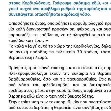
στους Καρδιολόγους. Γράφουμε σκόπιμα εδώ, «οι 
γιατί συχνά ένα πρόβλημα ρυθμού της καρδιάς και 
συνεπάγεται οπωσδήποτε καρδιακή νόσο
.
Οπωσδήποτε όμως, οποιοδήποτε αρρυθμιολογικό πρόβ
μία καλή διαγνωστική προσέγγιση, ψύχραιμη και ουσ
παρουσιάζει το πρόβλημα, να αξιολογηθεί σωστά κα
«από δω και πέρα…»
Τα καλά νέα γι’ αυτό το χώρο της Καρδιολογίας, δηλαδ
σημαντική πρόοδος τα τελευταία 30 χρόνια, τόσο
θεραπευτική πλευρά.
Πράγματι, η σημερινή επιστήμη και οι ειδικοί στις α
Ηλεκτροφυσιολόγοι έχουν την ευκαιρία να θεραπε
βραδυαρρυθμίες, όσο και τις ταχυαρρυθμίες. Στις 
από νόσο του φλεβοκόμβου και οι διαταραχές
ερεθίσματος, μέσα στην καρδιά, όπως συμβαίνει στ
θεραπεία εδώ είναι ο τεχνητός βηματοδότης.
Στην περίπτωση των ταχυαρρυθμιών που αναπτύσσοντ
από έκτακτα δεμάτια, η θεραπεία είναι συνήθως η ε