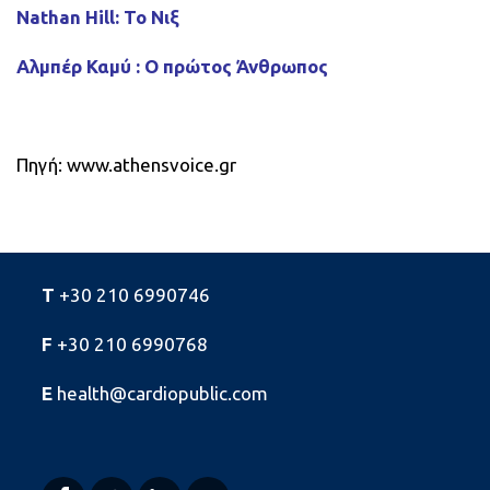
Nathan Hill: Το Νιξ
ΣΥΓΓΡΑΦΕΙΣ
Αλμπέρ Καμύ : Ο πρώτος Άνθρωπος
Πηγή: www.athensvoice.gr
6 βιβλία του 2018 που
όποιος τα διάβασε είπε…
T
+30 210 6990746
«βιβλιάρες»!
F
+30 210 6990768
E
health@cardiopublic.com