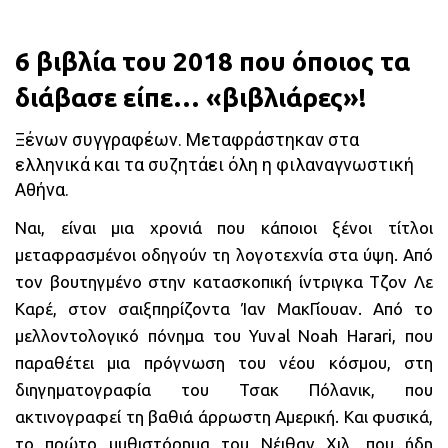
6 βιβλία του 2018 που όποιος τα
διάβασε είπε… «βιβλιάρες»!
Ξένων συγγραφέων. Μεταφράστηκαν στα
ελληνικά και τα συζητάει όλη η φιλαναγνωστική
Αθήνα.
Ναι, είναι μια χρονιά που κάποιοι ξένοι τίτλοι
μεταφρασμένοι οδηγούν τη λογοτεχνία στα ύψη. Από
τον βουτηγμένο στην κατασκοπική ίντριγκα Τζον Λε
Καρέ, στον σαιξπηρίζοντα Ίαν ΜακΓίουαν. Από το
μελλοντολογικό πόνημα του Yuval Noah Harari, που
παραθέτει μια πρόγνωση του νέου κόσμου, στη
διηγηματογραφία του Τσακ Πόλανικ, που
ακτινογραφεί τη βαθιά άρρωστη Αμερική. Και φυσικά,
το πρώτο μυθιστόρημα του Νέιθαν Χιλ, που ήδη