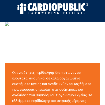
Οι ανισότητες περίθαλψης διαπιστώνονται
ευρύτατα, ακόμη και σε καλά οργανωμένα
συστήματα υγείας και αναδεικνύονται ως θέματα
πρωτεύουσας σημασίας, στις συζητήσεις και
αναλύσεις του Παγκόσμιου Οργανισμού Υγείας. Τα
ελλείμματα περίθαλψης και ιατρικής μέριμνας