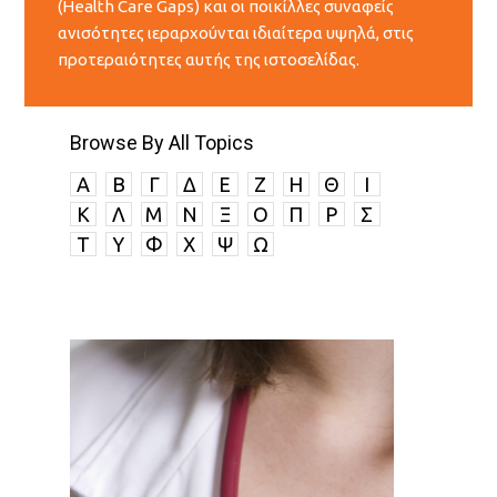
(Health Care Gaps) και οι ποικίλλες συναφείς
ανισότητες ιεραρχούνται ιδιαίτερα υψηλά, στις
προτεραιότητες αυτής της ιστοσελίδας.
Browse By All Topics
A
B
Γ
Δ
E
Ζ
Η
Θ
I
K
Λ
Μ
Ν
Ξ
Ο
Π
P
Σ
Τ
Υ
Φ
Χ
Ψ
Ω